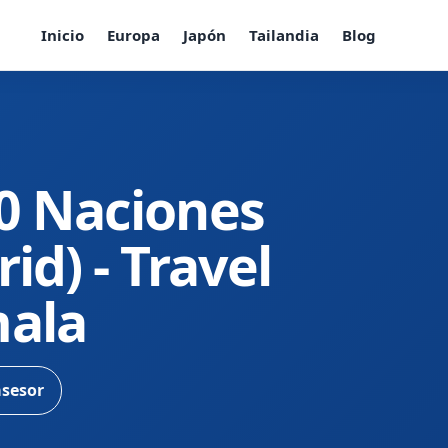
Inicio
Europa
Japón
Tailandia
Blog
0 Naciones
id) - Travel
mala
asesor