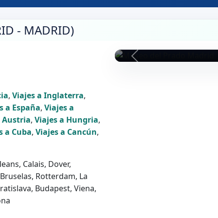
ID - MADRID)
cia
,
Viajes a Inglaterra
,
es a España
,
Viajes a
a Austria
,
Viajes a Hungria
,
es a Cuba
,
Viajes a Cancún
,
eans, Calais, Dover,
 Bruselas, Rotterdam, La
atislava, Budapest, Viena,
ona