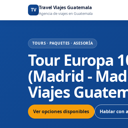
Travel Viajes Guatemala
TV
Agencia de viajes en Guatemala
TOURS · PAQUETES · ASESORÍA
Tour Europa 1
(Madrid - Madr
Viajes Guate
Ver opciones disponibles
Hablar con 